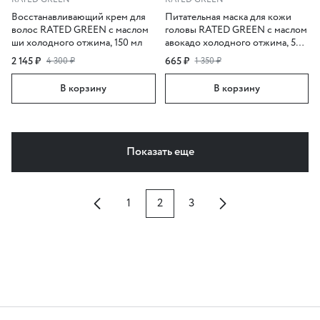
Восстанавливающий крем для
Питательная маска для кожи
волос RATED GREEN с маслом
головы RATED GREEN с маслом
ши холодного отжима, 150 мл
авокадо холодного отжима, 50
мл
2 145 ₽
665 ₽
4 300 ₽
1 350 ₽
В корзину
В корзину
Показать еще
1
2
3