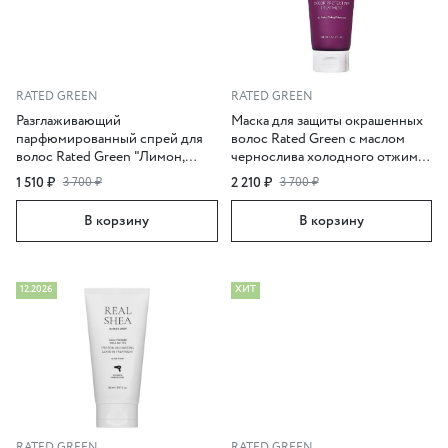
RATED GREEN
RATED GREEN
Разглаживающий
Маска для защиты окрашенных
парфюмированный спрей для
волос Rated Green с маслом
волос Rated Green "Лимон,
чернослива холодного отжима,
фрезия, мускус", 80 мл
200 мл
1 510 ₽
2 210 ₽
3 700 ₽
3 700 ₽
В корзину
В корзину
12.2026
ХИТ
RATED GREEN
RATED GREEN