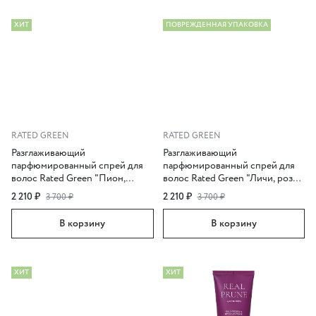
ХИТ
ПОВРЕЖДЕННАЯ УПАКОВКА
RATED GREEN
RATED GREEN
Разглаживающий
Разглаживающий
парфюмированный спрей для
парфюмированный спрей для
волос Rated Green "Пион,
волос Rated Green "Личи, роза,
кокос, сандал", 80 мл
кедр", 80 мл
2 210 ₽
2 210 ₽
3 700 ₽
3 700 ₽
В корзину
В корзину
ХИТ
ХИТ